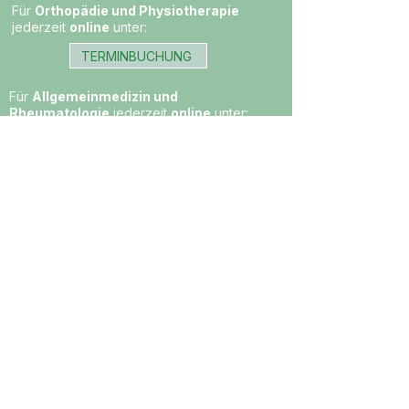
Für
Orthopädie und Physiotherapie
jederzeit
online
unter:
TERMINBUCHUNG
Für
Allgemeinmedizin und
Rheumatologie
jederzeit
online
unter:
TERMINBUCHUNG
Im
medizinischen Notfall
sind wir während
unserer Öffnungszeiten für Sie erreichbar:
+43 (0)660 60 400 60
Mo, Di, Do 8:00 - 16:00 Uhr,
Mi 8:00 - 12:00 Uhr und 15:00 - 18:00 Uhr,
Fr 8:00 - 12:00 Uhr
© 2025 by Medical Center Ausserfern