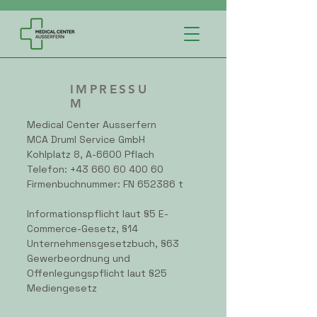
IMPRESSU
M
Medical Center Ausserfern
MCA Druml Service GmbH
Kohlplatz 8, A-6600 Pflach
Telefon:
+43 660 60 400 60
Firmenbuchnummer: FN 652386 t
Informationspflicht laut §5 E-
Commerce-Gesetz, §14
Unternehmensgesetzbuch, §63
Gewerbeordnung und
Offenlegungspflicht laut §25
Mediengesetz