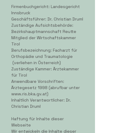
Firmenbuchgericht: Landesgericht
Innsbruck
Geschäftsführer: Dr. Christian Druml
Zuständige Aufsichtsbehörde:
Bezirkshauptmannschaft Reutte
Mitglied der Wirtschaftskammer
Tirol
Berufsbezeichnung: Facharzt für
Orthopädie und Traumatologie
(verliehen in Österreich)
Zuständige Kammer: Ärztekammer
für Tirol
Anwendbare Vorschriften:
Ärztegesetz 1998 (abrufbar unter
www.ris.bka.gv.at)
Inhaltlich Verantwortlicher: Dr.
Christian Druml
Haftung für Inhalte dieser
Webseite
Wir entwickeln die Inhalte dieser