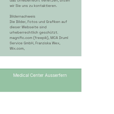
das Urheberrecht verletzen, bitten
wir Sie uns zu kontaktieren.
Bildernachweis
Die Bilder, Fotos und Grafiken auf
dieser Webseite sind
urheberrechtlich geschützt.
magnific.com (freepik), MCA Druml
Service GmbH, Franziska Wex,
Wix.com,
Medical Center Ausserfern
MC Ausserfern
Privat MRT Ausserfern
Kohlplatz 8