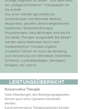
richtige Diagnose zu finden. Erst dann wird
ein „maßgeschneiderter“ Therapieplan für
Sie erstellt.
Aus einer Vielzahl ganzheitlicher
Anwendungen wie Manuelle Medizin,
Akupunktur, gezielte ultraschallgesteuerte
Injektionen, Stoßwellentherapie,
Physiotherapie, Neuraltherapie wird die für
Sie ideale Therapie ausgewählt. Bei Bedarf
werden diese Methoden durch eine
medikamentöse Therapie ergänzt.
Zusätzlich führen wir auch die Beratung
und Verordnung von Hilfsmitteln (Gehhilfen,
Schienen, Lumbalbandagen, Bandagen,
Einlagen, etc.) durch.
GSÜBERSICHT
Konservative Therapie
Viele Erkrankungen des Bewegungsapparates
können auch ohne Operation behandelt
werden.
Durch konservative Therapieoptionen können