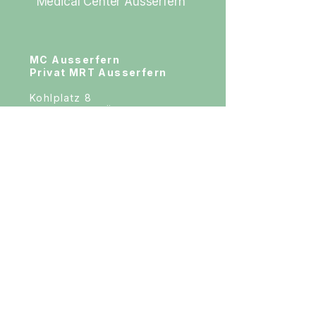
Medical Center Ausserfern
MC Ausserfern
Privat MRT Ausserfern
Kohlplatz 8
6600 Pflach, Österreich
Telefonische Terminvereinbarung
immer:
Montag bis Donnerstag
08:00-12:00
und
14:00-16:00 Uhr
+43 (0)660 60 400 60
oder per Email:
mail@mc-ausserfern.com
Für
Orthopädie und Physiotherapie
jederzeit
online
unter: